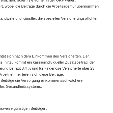
tversichert, sofern sie vorher in der GKV waren.
hert, wobei die Beiträge durch die Arbeitsagentur übernommen
ndwirte und Künstler, die speziellen Versicherungspflichten
ichtet sich nach dem Einkommen des Versicherten. Der
, hinzu kommt ein kassenindividueller Zusatzbeitrag, der
herung beträgt 3,4 % und für kinderlose Versicherte über 23
beitnehmer teilen sich diese Beiträge.
e Beiträge die Versorgung einkommensschwächerer
ng des Gesundheitssystems.
hsweise günstigen Beiträgen: