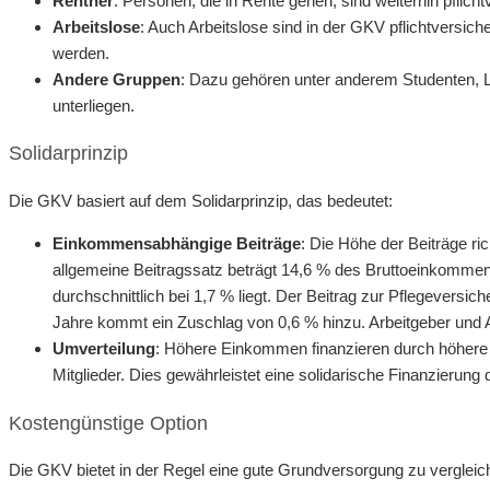
Rentner
: Personen, die in Rente gehen, sind weiterhin pflich
Arbeitslose
: Auch Arbeitslose sind in der GKV pflichtversic
werden.
Andere Gruppen
: Dazu gehören unter anderem Studenten, La
unterliegen.
Solidarprinzip
Die GKV basiert auf dem Solidarprinzip, das bedeutet:
Einkommensabhängige Beiträge
: Die Höhe der Beiträge r
allgemeine Beitragssatz beträgt 14,6 % des Bruttoeinkommens
durchschnittlich bei 1,7 % liegt. Der Beitrag zur Pflegeversic
Jahre kommt ein Zuschlag von 0,6 % hinzu. Arbeitgeber und Ar
Umverteilung
: Höhere Einkommen finanzieren durch höher
Mitglieder. Dies gewährleistet eine solidarische Finanzieru
Kostengünstige Option
Die GKV bietet in der Regel eine gute Grundversorgung zu vergleic