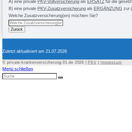
A) eine private
PKV-Vollversicherung
als
ERSATZ
für die geset
B) eine private
PKV-Zusatzversicherung
als
ERGÄNZUNG
zur 
Welche Zusatzversicherung(en) möchten Sie?
Zurück
Zuletzt aktualisiert am 21.07.2026
© private-krankenversicherung-01.de 2026 |
PKV
|
Impressum
Menü schließen