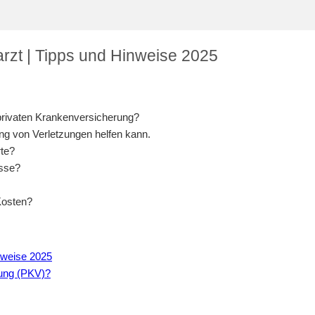
rzt | Tipps und Hinweise 2025
:
 privaten Krankenversicherung?
ng von Verletzungen helfen kann.
rte?
isse?
Kosten?
nweise 2025
rung (PKV)?