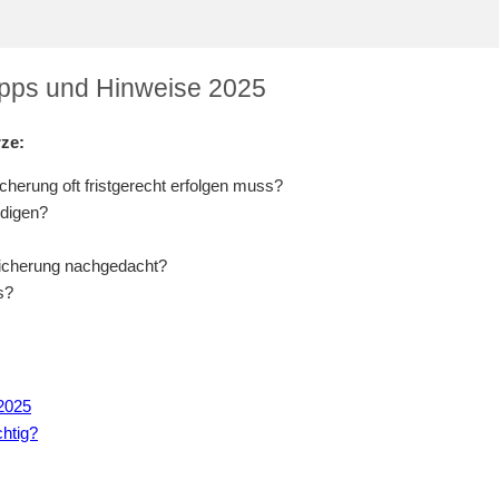
ipps und Hinweise 2025
ze:
herung oft fristgerecht erfolgen muss?
ndigen?
rsicherung nachgedacht?
s?
 2025
chtig?