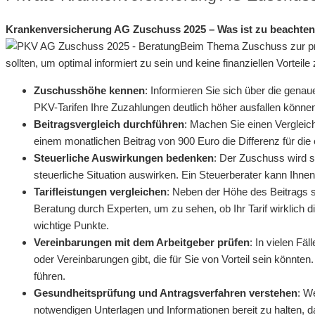
Krankenversicherung AG Zuschuss 2025 – Was ist zu beachte
Beim Thema Zuschuss zur pri
sollten, um optimal informiert zu sein und keine finanziellen Vorteil
Zuschusshöhe kennen
: Informieren Sie sich über die gena
PKV-Tarifen Ihre Zuzahlungen deutlich höher ausfallen können. 
Beitragsvergleich durchführen
: Machen Sie einen Vergleich
einem monatlichen Beitrag von 900 Euro die Differenz für di
Steuerliche Auswirkungen bedenken
: Der Zuschuss wird s
steuerliche Situation auswirken. Ein Steuerberater kann Ih
Tarifleistungen vergleichen
: Neben der Höhe des Beitrags s
Beratung durch Experten, um zu sehen, ob Ihr Tarif wirklich 
wichtige Punkte.
Vereinbarungen mit dem Arbeitgeber prüfen
: In vielen Fä
oder Vereinbarungen gibt, die für Sie von Vorteil sein könn
führen.
Gesundheitsprüfung und Antragsverfahren verstehen
: W
notwendigen Unterlagen und Informationen bereit zu halten, d